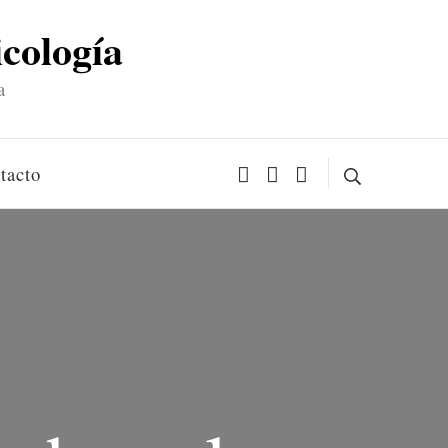
icología
a
tacto