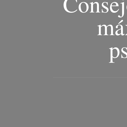
Consej
máx
ps