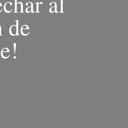
char al
n de
e!