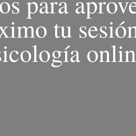
os para aprove
imo tu sesió
icología onlin